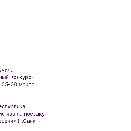
учила
ный Конкурс-
 25-30 марта
еспублика
ктива на поездку
ени» (г.Санкт-