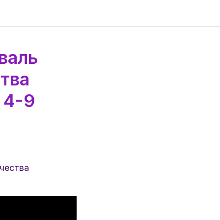
валь
тва
 4-9
чества