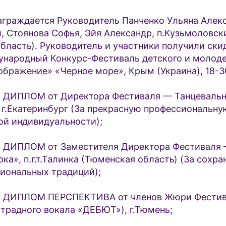
граждается Руководитель Панченко Ульяна Алекс
, Стоянова Софья, Эйя Александр, п.Кузьмоловск
бласть). Руководитель и участники получили ски
ународный Конкурс-Фестиваль детского и молод
бражение» «Черное море», Крым (Украина), 18-3
ДИПЛОМ от Директора Фестиваля — Танцевальн
 г.Екатеринбург (За прекрасную профессиональну
ой индивидуальности);
ДИПЛОМ от Заместителя Директора Фестиваля 
ка», п.г.т.Талинка (Тюменская область) (За сохра
иональных традиций);
 ДИПЛОМ ПЕРСПЕКТИВА от членов Жюри Фести
страдного вокала «ДЕБЮТ»), г.Тюмень;