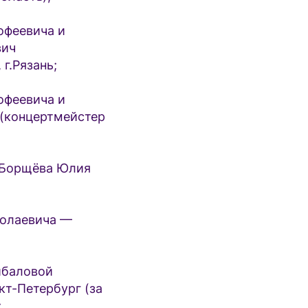
феевича и
вич
г.Рязань;
феевича и
(концертмейстер
 Борщёва Юлия
олаевича —
ибаловой
кт-Петербург (за
;