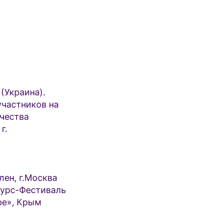
(Украина).
участников на
чества
г.
ен, г.Москва
курс-Фестиваль
ре», Крым