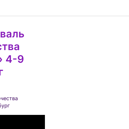
валь
ства
 4-9
г
рчества
бург