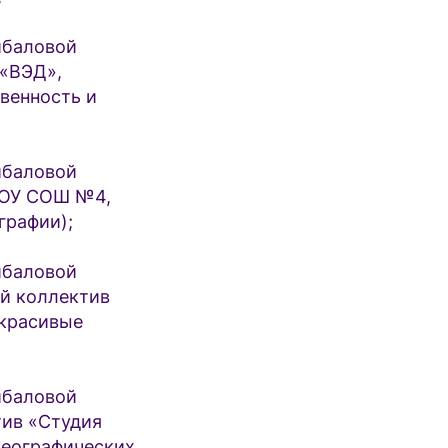
ибаловой
«ВЭД»,
твенность и
ибаловой
МОУ СОШ №4,
графии);
ибаловой
й коллектив
 красивые
ибаловой
ив «Студия
реографических