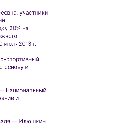
еевна, участники
ий
дку 20% на
ежного
0 июля2013 г.
о-спортивный
ю основу и
— Национальный
нение и
валя — Илюшкин