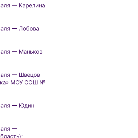
аля — Карелина
аля — Лобова
аля — Маньков
аля — Швецов
инка» МОУ СОШ №
аля — Юдин
валя —
бласть);