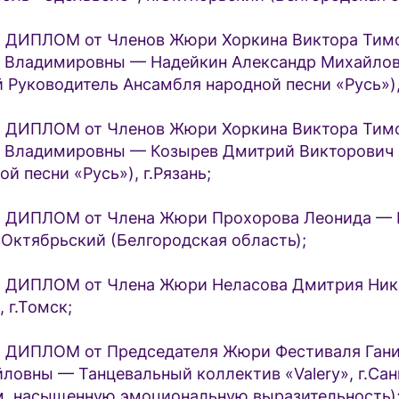
ДИПЛОМ от Членов Жюри Хоркина Виктора Тимо
и Владимировны — Надейкин Александр Михайло
Руководитель Ансамбля народной песни «Русь»), 
ДИПЛОМ от Членов Жюри Хоркина Виктора Тимо
 Владимировны — Козырев Дмитрий Викторович 
й песни «Русь»), г.Рязань;
ДИПЛОМ от Члена Жюри Прохорова Леонида —
.Октябрьский (Белгородская область);
ДИПЛОМ от Члена Жюри Неласова Дмитрия Ник
 г.Томск;
ДИПЛОМ от Председателя Жюри Фестиваля Ган
ловны — Танцевальный коллектив «Valery», г.Сан
, насыщенную эмоциональную выразительность)