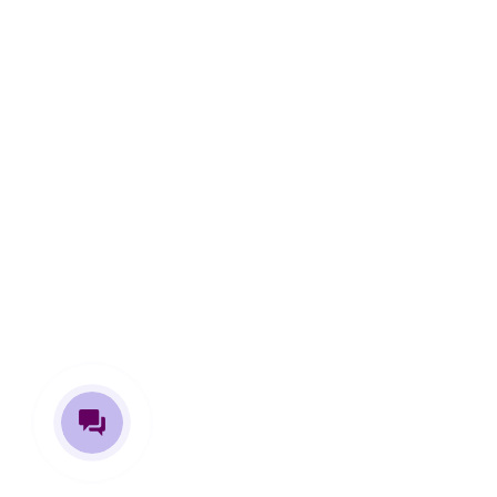
Екатерина
Здравствуйте! Готова помочь
Вам. Напишите мне, если
появились вопросы по нашему
Проекту.