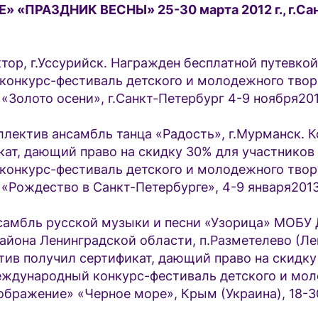
 «ПРАЗДНИК ВЕСНЫ» 25-30 марта 2012 г., г.Са
тор, г.Уссурийск. Награжден бесплатной путевкой
онкурс-фестиваль детского и молодежного твор
Золото осени», г.Санкт-Петербург 4-9 ноября201
ллектив ансамбль танца «Радость», г.Мурманск. 
ат, дающий право на скидку 30% для участников
онкурс-фестиваль детского и молодежного твор
Рождество в Санкт-Петербурге», 4-9 января2013 
нсамбль русской музыки и песни «Узорица» МО
айона Ленинградской области, п.Разметелево (Л
тив получил сертификат, дающий право на скидку
еждународный конкурс-фестиваль детского и мо
бражение» «Черное море», Крым (Украина), 18-3