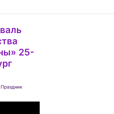
валь
ства
ны» 25-
ург
«Праздник