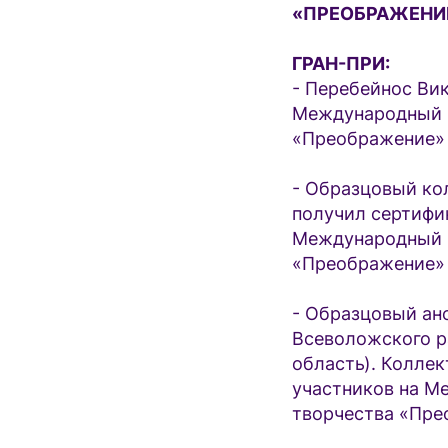
«ПРЕОБРАЖЕНИЕ»
ГРАН-ПРИ:
- Перебейнос Вик
Международный к
«Преображение» «
- Образцовый ко
получил сертифик
Международный к
«Преображение» «
- Образцовый а
Всеволожского р
область). Коллек
участников на М
творчества «Прео