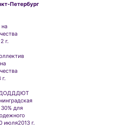
нкт-Петербург
 на
чества
2 г.
Коллектив
 на
чества
г.
БУ ДОДДДЮТ
енинградская
 30% для
лодежного
0 июля2013 г.