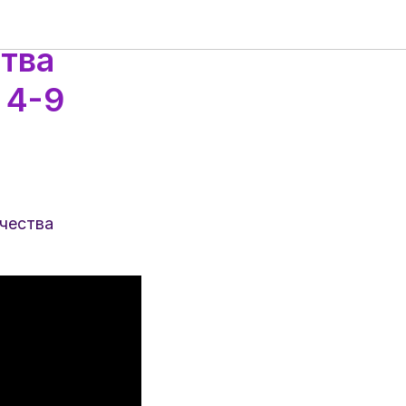
валь
тва
 4-9
чества