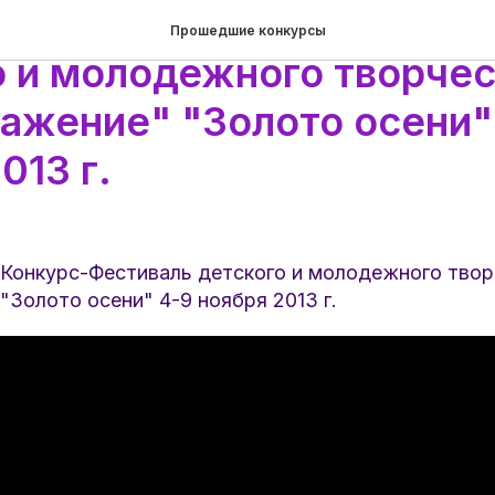
родный Конкурс-Фести
Прошедшие конкурсы
о и молодежного творчес
ажение" "Золото осени"
013 г.
онкурс-Фестиваль детского и молодежного твор
Золото осени" 4-9 ноября 2013 г.