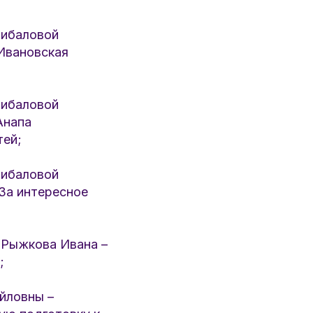
ибаловой
(Ивановская
ибаловой
Анапа
тей;
ибаловой
За интересное
Рыжкова Ивана –
;
йловны –