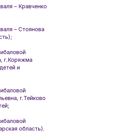
ля – Кравченко
аля – Стоянова
сть);
ибаловой
, г.Коряжма
детей и
ибаловой
ьевна, г.Тейково
тей;
ибаловой
арская область).