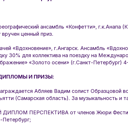
еографический ансамбль «Конфетти», г.к.Анапа (
у вручен ценный приз.
ачей «Вдохновение», г.Ангарск. Ансамбль «Вдохн
идку 30% для коллектива на поездку на Междунар
ражение» «Золото осени» (г.Санкт-Петербург) 4-
ДИПЛОМЫ И ПРИЗЫ:
граждается Абляев Вадим солист Образцовой во
ьятти (Самарская область). За музыкальность и т
ДИПЛОМ ПЕРСПЕКТИВА от членов Жюри Фестив
т-Петербург;