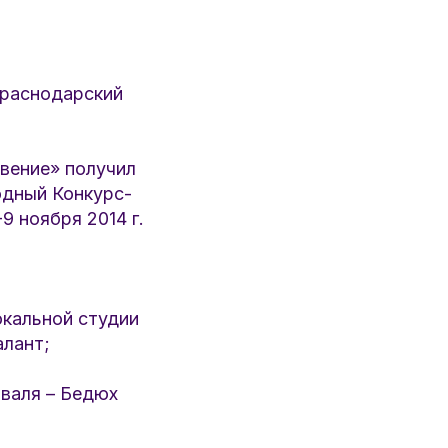
Краснодарский
овение» получил
одный Конкурс-
9 ноября 2014 г.
кальной студии
алант;
аля – Бедюх